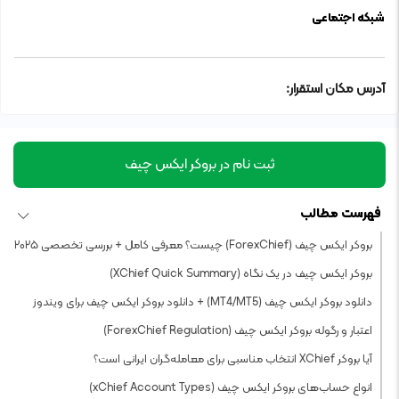
شبکه اجتماعی
آدرس مکان استقرار:
ثبت نام در بروکر ایکس چیف
فهرست مطالب
بروکر ایکس چیف (ForexChief) چیست؟ معرفی کامل + بررسی تخصصی ۲۰۲۵
بروکر ایکس چیف در یک نگاه (XChief Quick Summary)
دانلود بروکر ایکس چیف (MT4/MT5) + دانلود بروکر ایکس چیف برای ویندوز
اعتبار و رگوله بروکر ایکس چیف (ForexChief Regulation)
آیا بروکر XChief انتخاب مناسبی برای معامله‌گران ایرانی است؟
انواع حساب‌های بروکر ایکس چیف (xChief Account Types)