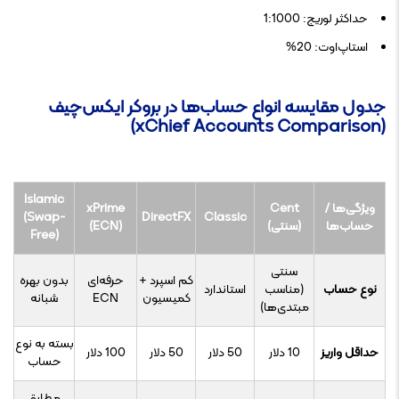
حداکثر لوریج: 1:1000
استاپ‌اوت: 20%
جدول مقایسه انواع حساب‌ها در بروکر ایکس‌چیف
(xChief Accounts Comparison)
Islamic
ویژگی‌ها /
Cent
xPrime
(Swap-
DirectFX
Classic
حساب‌ها
(سنتی)
(ECN)
Free)
سنتی
کم اسپرد +
حرفه‌ای
بدون بهره
نوع حساب
(مناسب
استاندارد
کمیسیون
ECN
شبانه
مبتدی‌ها)
بسته به نوع
حداقل واریز
10 دلار
50 دلار
50 دلار
100 دلار
حساب
مطابق