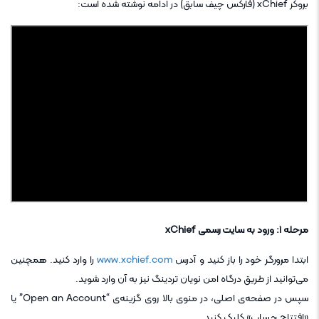
بروکر xChief (فارکس چیف سابق) در ادامه نوشته شده است:
مرحله ۱: ورود به سایت رسمی xChief
ابتدا مرورگر خود را باز کنید و آدرس
www.xchief.com
را وارد کنید. همچنین
می‌توانید از طریق درگاه امن نویان تردینگ نیز به آن وارد شوید.
سپس در صفحه‌ی اصلی، در منوی بالا روی گزینه‌ی “Open an Account” یا
«افتتاح حساب» کلیک کنید.