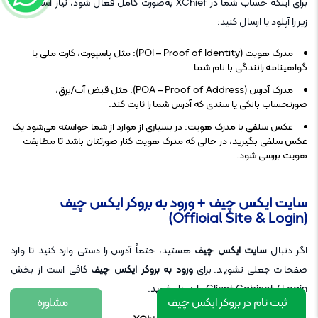
برای اینکه حساب شما در XChief به‌صورت کامل فعال شود، نیاز است موارد
زیر را آپلود یا ارسال کنید:
مدرک هویت (POI – Proof of Identity): مثل پاسپورت، کارت ملی یا
گواهینامه رانندگی با نام شما.
مدرک آدرس (POA – Proof of Address): مثل قبض آب/برق،
صورتحساب بانکی یا سندی که آدرس شما را ثابت کند.
عکس سلفی با مدرک هویت: در بسیاری از موارد از شما خواسته می‌شود یک
عکس سلفی بگیرید، در حالی که مدرک هویت کنار صورتتان باشد تا مطابقت
هویت بررسی شود.
سایت ایکس چیف + ورود به بروکر ایکس چیف
(Official Site & Login)
اگر دنبال
سایت ایکس چیف
هستید، حتماً آدرس را دستی وارد کنید تا وارد
صفحات جعلی نشوید. برای
ورود به بروکر ایکس چیف
کافی است از بخش
Client Cabinet / Login وارد پنل شوید.
ثبت نام در بروکر ایکس چیف
مشاوره