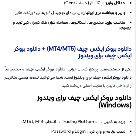
حداقل واریز:
از 10 دلار (حساب Cent)
واریز و برداشت برای ایرانیان:
ریالی / ارز دیجیتال / وبمانی / پرفکت‌مانی
مناسب برای:
مبتدی‌ها، اسکالپرها، معامله‌گران طلا، کاربران کپی‌ترید و
PAMM
دانلود بروکر ایکس چیف (MT4/MT5) + دانلود بروکر
ایکس چیف برای ویندوز
یکی از جستجوهای پرتکرار کاربران ایرانی،
دانلود بروکر ایکس چیف
و مخصوصاً
دانلود بروکر ایکس چیف برای ویندوز
است. شما می‌توانید نسخه رسمی متاتریدر
را از داخل کابین یا سایت اصلی دریافت کنید.
دانلود بروکر ایکس چیف برای ویندوز
(Windows)
ورود به کابین → Trading Platforms → انتخاب MT4 یا MT5
نصب برنامه و وارد کردن Login و Password