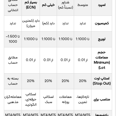
شناور
بسیار کم
اسپرد
متوسط
خیلی کم
حساب
(نسبتاً کم)
(ECN)
انتخابی
دارد (کمترین
کمیسیون
ندارد
ندارد
دارد (کم)
ندارد
میزان)
تا 1:500–
لوریج
تا 1:1000
تا 1:1000
تا 1:1000
تا 1:1000
1000
حجم
معاملات
مطابق
از 0.01
از 0.01
از 0.01
از 0.01
(Minimum
حساب
Lot)
استاپ اوت
بسته به
20%
20%
20%
20%
(Stop Out)
حساب
اسکالپ
تازه‌کارها،
معاملات
اسکالپ
معامله‌گران
مناسب برای
حرفه‌ای،
تمرین
روزانه
سبک
مذهبی
الگوترید
پلتفرم‌ها
MT4/MT5
MT4/MT5
MT4/MT5
MT4/MT5
MT4/MT5