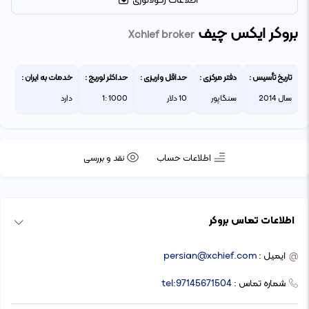
اطلاعات رگولاتوری
بروکر ایکس چیف
Xchief broker
تاریخ تأسیس :
دفتر مرکزی :
حداقل واریزی :
حداکثر لوریج :
خدمات به ایران :
سال 2014
سنگاپور
10 دلار
1000 :1
دارد
اطلاعات حساب
نقد و بررسی
اطلاعات تماس بروکر
ایمیل :
persian@xchief.com
@
شماره تماس :
tel:97145671504