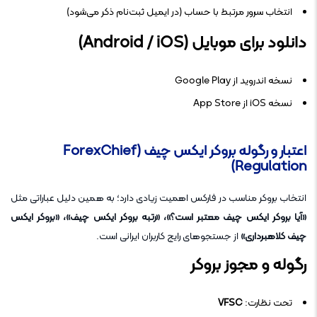
انتخاب سرور مرتبط با حساب (در ایمیل ثبت‌نام ذکر می‌شود)
دانلود برای موبایل (Android / iOS)
نسخه اندروید از Google Play
نسخه iOS از App Store
اعتبار و رگوله بروکر ایکس چیف (ForexChief
Regulation)
انتخاب بروکر مناسب در فارکس اهمیت زیادی دارد؛ به همین دلیل عباراتی مثل
«آیا بروکر ایکس چیف معتبر است؟»، «رتبه بروکر ایکس چیف»، «بروکر ایکس
چیف کلاهبرداری»
از جستجوهای رایج کاربران ایرانی است.
رگوله و مجوز بروکر
تحت نظارت:
VFSC