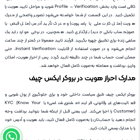
کافی است وارد بخش Profile → Verification شوید و مراحل تایید هویت را
تکمیل کنید. در این قسمت از شما خواسته می‌شود تصویر واضحی از مدرک
هویت (مثل کارت ملی یا پاسپورت) و مدرک تأیید آدرس (مثل قبض یا
صورتحساب بانکی جدید) بارگذاری کنید. همچنین، در برخی موارد باید یک
سلفی زنده برای تطبیق چهره بگیرید. فرآیند تایید معمولا در کمتر از چند ساعت
انجام می‌شود و در صورت استفاده از قابلیت Instant Verification، حتی
ممکن است حساب شما در چند دقیقه تایید گردد. پس از احراز هویت، امکان
واریز، برداشت و معامله به‌صورت کامل فعال خواهد شد.
مدارک احراز هویت در بروکر ایکس چیف
بروکر ایکس چیف طبق سیاست داخلی خود و برای جلوگیری از پول شویی و
فعالیت‌های غیرقانونی، فرایند «مشتری شناسی» یا KYC (Know Your
Customer) را اجرا می‌کند. این یعنی قبل از اینکه شما بتوانید برداشت وجه
انجام دهید یا حساب‌تان را به‌صورت کامل فعال کنید، باید هویت و آدرس خود
را با مدارک رسمی اثبات کنید.