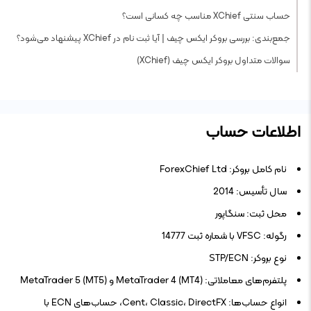
حساب سنتی XChief مناسب چه کسانی است؟
جمع‌بندی: بررسی بروکر ایکس چیف | آیا ثبت نام در XChief پیشنهاد می‌شود؟
سوالات متداول بروکر ایکس چیف (XChief)
اطلاعات حساب
نام کامل بروکر: ForexChief Ltd
سال تأسیس: 2014
محل ثبت: سنگاپور
رگوله: VFSC با شماره ثبت 14777
نوع بروکر: STP/ECN
پلتفرم‌های معاملاتی: MetaTrader 4 (MT4) و MetaTrader 5 (MT5)
انواع حساب‌ها: Cent، Classic، DirectFX، حساب‌های ECN با