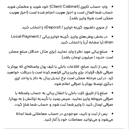
وارد حساب کاربری (Client Cabinet) خود شوید و مطمئن شوید
حساب شما فعال است و احراز هویت انجام شده است (احراز هویت
ممکن است شرط واریز باشد).
از منوی داشبورد گزینه «واریز / Deposit» را انتخاب کنید.
در بخش روش‌های واریز، گزینه «واریز ریالی / Local Payment
Iran» (یا مشابه آن) را انتخاب کنید.
مبلغ ریالی مورد نظر را وارد نمایید (برای مثال حداقل مبلغ ممکن
است حدود ۱ میلیون تومان باشد).
پس از تایید مبلغ، اطلاعات بانکی یا کیف پول واسطه‌ای که بروکر یا
صرافی طرف قرارداد برای واریز ریالی فراهم کرده است را دریافت خواهید
کرد. در این مرحله ممکن است نرخ تبدیل ریال به دلار یا واحد ارزی
دیگری توسط بروکر یا صرافی اعلام شود.
مبلغ را از طریق کارت بانکی یا انتقال ریالی به حساب واسطه یا
صرافی مربوطه واریز نمایید. سپس رسید یا تأییدیه تراکنش را به بروکر/
صرافی ارسال کنید تا واریز شما ثبت شود و حساب شما شارژ گردد.
پس از ثبت و تایید، موجودی در حساب معاملاتی شما لحاظ
می‌شود و می‌توانید معاملات خود را آغاز کنید.