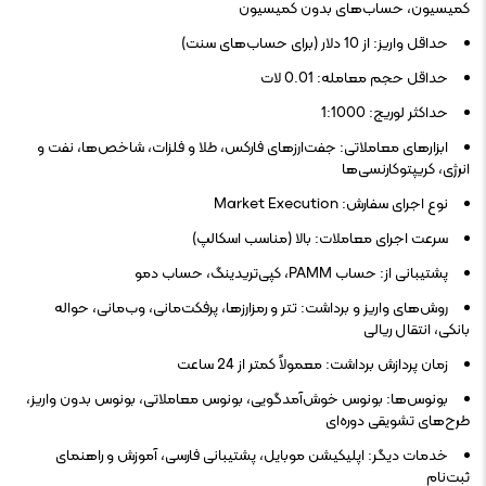
کمیسیون، حساب‌های بدون کمیسیون
حداقل واریز: از 10 دلار (برای حساب‌های سنت)
حداقل حجم معامله: 0.01 لات
حداکثر لوریج: 1:1000
ابزارهای معاملاتی: جفت‌ارزهای فارکس، طلا و فلزات، شاخص‌ها، نفت و
انرژی، کریپتوکارنسی‌ها
نوع اجرای سفارش: Market Execution
سرعت اجرای معاملات: بالا (مناسب اسکالپ)
پشتیبانی از: حساب PAMM، کپی‌تریدینگ، حساب دمو
روش‌های واریز و برداشت: تتر و رمزارزها، پرفکت‌مانی، وب‌مانی، حواله
بانکی، انتقال ریالی
زمان پردازش برداشت: معمولاً کمتر از 24 ساعت
بونوس‌ها: بونوس خوش‌آمدگویی، بونوس معاملاتی، بونوس بدون واریز،
طرح‌های تشویقی دوره‌ای
خدمات دیگر: اپلیکیشن موبایل، پشتیبانی فارسی، آموزش و راهنمای
ثبت‌نام