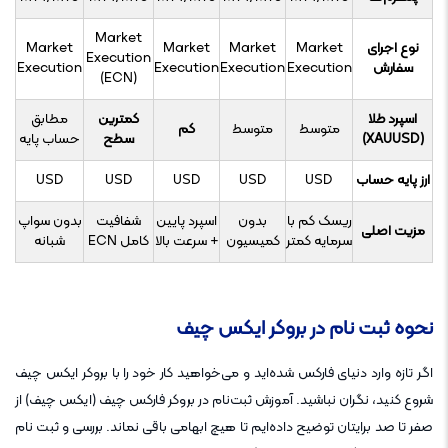
Market
نوع اجرای
Market
Market
Market
Market
Execution
سفارش
Execution
Execution
Execution
Execution
(ECN)
اسپرد طلا
کمترین
مطابق
متوسط
متوسط
کم
(XAUUSD)
سطح
حساب پایه
ارز پایه حساب
USD
USD
USD
USD
USD
ریسک کم با
بدون
اسپرد پایین
شفافیت
بدون سواپ
مزیت اصلی
سرمایه کمتر
کمیسیون
+ سرعت بالا
کامل ECN
شبانه
نحوه ثبت نام در بروکر ایکس چیف
اگر تازه وارد دنیای فارکس شده‌اید و می‌خواهید کار خود را با بروکر ایکس چیف
شروع کنید، نگران نباشید. آموزش ثبت‌نام در بروکر فارکس چیف (ایکس چیف) از
صفر تا صد برایتان توضیح داده‌ایم تا هیچ ابهامی باقی نماند. بررسی و ثبت نام