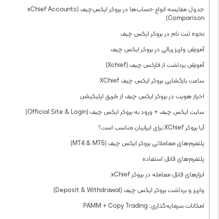
جدول مقایسه انواع حساب‌ها در بروکر ایکس‌چیف (xChief Accounts
Comparison)
نحوه ثبت نام در بروکر ایکس چیف
آموزش واریز ریالی در بروکر ایکس چیف
آموزش برداشت از فارکس چیف (Xchief)
ساعت بازگشایی بروکر ایکس چیف XChief
احراز هویت در بروکر ایکس چیف از طریق اپلیکیشن
سایت ایکس چیف + ورود به بروکر ایکس چیف (Official Site & Login)
آیا بروکر XChief برای ایرانیان مناسب است؟
پلتفرم‌های معاملاتی بروکر ایکس چیف (MT4 & MT5)
پلتفرم‌های قابل استفاده
ابزارهای قابل معامله در بروکر xChief
واریز و برداشت بروکر ایکس چیف (Deposit & Withdrawal)
امکانات سرمایه‌گذاری: PAMM + Copy Trading