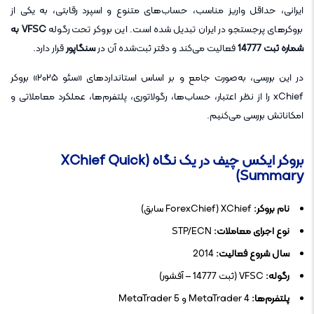
ایرانی، حداقل واریز مناسب، حساب‌های متنوع و اسپرد رقابتی، به یکی از
بروکرهای پرجستجو در ایران تبدیل شده است. این بروکر تحت رگوله
VFSC به
شماره ثبت 14777
فعالیت می‌کند و دفتر ثبت‌شده آن در
سنگاپور
قرار دارد.
در این بررسی، به‌صورت جامع و بر اساس استانداردهای «سئو ۲۰۲۵» بروکر
xChief را از نظر اعتبار، حساب‌ها، رگولاتوری، پلتفرم‌ها، عملکرد معاملاتی و
امکاناتش بررسی می‌کنیم.
بروکر ایکس چیف در یک نگاه (XChief Quick
Summary)
نام بروکر:
XChief (ForexChief سابق)
نوع اجرای معاملات:
STP/ECN
سال شروع فعالیت:
2014
رگوله:
VFSC (ثبت 14777 – آفشور)
پلتفرم‌ها:
MetaTrader 4 و MetaTrader 5