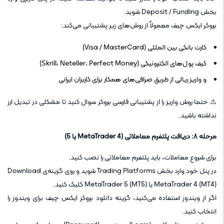
بخش Deposit / Funding شوید.
بروکر ایکس چیف معمولاً از روش‌های زیر پشتیبانی می‌کند:
کارت بانکی بین المللی (Visa / MasterCard)
کیف پول‌های الکترونیکی (Skrill، Neteller، Perfect Money)
و واریز ریالی از طریق صرافی‌های همکار برای کاربران ایرانی
⚠️ حتما روش واریز را از پشتیبانی فارسی بروکر سوال کنید تا مشکلی در تبدیل ارز
نداشته باشید.
مرحله ۸: دریافت پلتفرم معاملاتی (MetaTrader 4 یا 5)
برای شروع معاملات، باید پلتفرم معاملاتی را نصب کنید.
در پنل خود وارد بخش Trading Platforms شوید و روی گزینه‌ی Download
MetaTrader 4 (MT4) یا MetaTrader 5 (MT5) کلیک کنید.
اگر از ویندوز استفاده می‌کنید، گزینه دانلود بروکر ایکس چیف برای ویندوز را
انتخاب کنید.