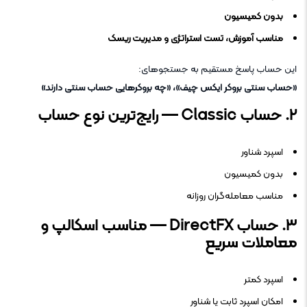
بدون کمیسیون
مناسب آموزش، تست استراتژی و مدیریت ریسک
این حساب پاسخ مستقیم به جستجوهای:
«حساب سنتی بروکر ایکس چیف»، «چه بروکرهایی حساب سنتی دارند»
۲. حساب Classic — رایج‌ترین نوع حساب
اسپرد شناور
بدون کمیسیون
مناسب معامله‌گران روزانه
۳. حساب DirectFX — مناسب اسکالپ و
معاملات سریع
اسپرد کمتر
امکان اسپرد ثابت یا شناور