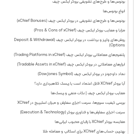
بونوس‌ها و طرح‌های تشویقی بروکر ایکس چیف
انواع بونوس‌ها
بونوس‌ها و طرح‌های تشویقی در بروکر ایکس چیف (xChief Bonuses)
مزایا و معایب بروکر ایکس چیف (Pros & Cons of xChief)
روش‌های واریز و برداشت در بروکر ایکس چیف (Deposit & Withdrawal
Options)
پلتفرم‌های معاملاتی بروکر ایکس چیف (Trading Platforms in xChief)
ابزارهای معاملاتی در بروکر ایکس چیف (Tradable Assets in xChief)
نماد داوجونز در بروکر ایکس چیف (Dow Jones Symbol)
آیا بروکر XChief قابل اعتماد است یا ریسک کلاهبرداری دارد؟
معایب بروکر ایکس چیف | نکات منفی و ریسک‌ها
بررسی کیفیت سرورها، سرعت اجرای سفارش و میزان اسلیپیج در XChief
سرعت اجرای سفارش‌ها و فناوری بروکر (Execution & Technology)
مقایسه بروکر XChief با رقبای محبوب ایرانی‌ها
بهترین حساب‌های XChief برای اسکالپ و معامله طلا