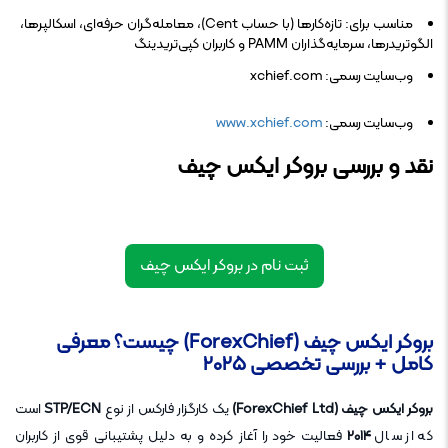
مناسب برای: تازه‌کارها (با حساب Cent)، معامله‌گران حرفه‌ای، اسکالپرها،
الگوتریدرها، سرمایه‌گذاران PAMM و کاربران کپی‌تریدینگ
وب‌سایت رسمی: xchief.com
وب‌سایت رسمی:
www.xchief.com
نقد و بررسی بروکر ایکس چیف
ثبت نام در بروکر ایکس چیف
بروکر ایکس چیف (ForexChief) چیست؟ معرفی
کامل + بررسی تخصصی ۲۰۲۵
بروکر ایکس چیف (ForexChief Ltd)
یک کارگزار فارکس از نوع
STP/ECN
است
که از سال
۲۰۱۴
فعالیت خود را آغاز کرده و به دلیل پشتیبانی قوی از کاربران