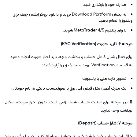
مدارک خود را بارگذاری کنید
به بخش Download Platform بروید و دانلود بروکر ایکس چیف برای
ویندوز را انجام دهید
یا وارد پلتفرم MetaTrader 4/5 شوید.
مرحله ۶: تایید هویت (KYC Verification)
برای فعال شدن کامل حساب و برداشت وجه، باید احراز هویت انجام دهید.
به قسمت Verification بروید و مدارک زیر را آپلود کنید:
تصویر کارت ملی یا پاسپورت
یک مدرک آدرس مثل قبض آب، برق یا صورتحساب بانکی به نام خودتان
🔒 این مرحله برای امنیت حساب شما الزامی است. بدون احراز هویت، امکان
برداشت وجه ندارید.
مرحله ۷: شارژ حساب (Deposit)
حالا باید حساب خود را شارژ کنید تا بتوانید معامله کنید. در پنل کاربری وارد