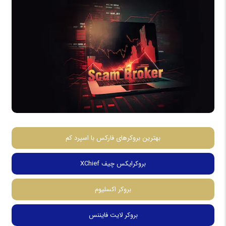
بهترین بروکرهای فارکس با اسپرد کم
بروکرایکس چیف XChief
بروکر اکسلیوم
بروکر لایت فایننس