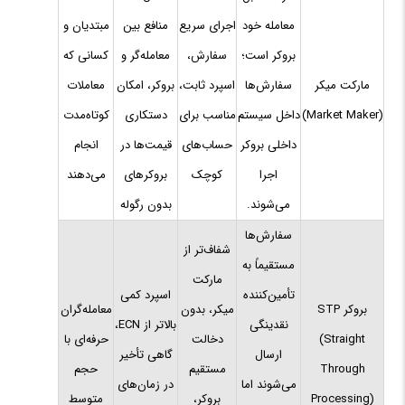
معامله خود
اجرای سریع
منافع بین
مبتدیان و
بروکر است؛
سفارش،
معامله‌گر و
کسانی که
مارکت میکر
سفارش‌ها
اسپرد ثابت،
بروکر، امکان
معاملات
(Market Maker)
داخل سیستم
مناسب برای
دستکاری
کوتاه‌مدت
داخلی بروکر
حساب‌های
قیمت‌ها در
انجام
اجرا
کوچک
بروکرهای
می‌دهند
می‌شوند.
بدون رگوله
سفارش‌ها
شفاف‌تر از
مستقیماً به
مارکت
تأمین‌کننده
اسپرد کمی
بروکر STP
میکر، بدون
معامله‌گران
نقدینگی
بالاتر از ECN،
(Straight
دخالت
حرفه‌ای با
ارسال
گاهی تأخیر
Through
مستقیم
حجم
می‌شوند اما
در زمان‌های
Processing)
بروکر،
متوسط