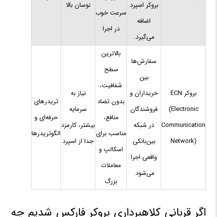
بروکر اسپرد
نوسان بالا
سرعت خوب
اضافه
در اجرا
می‌گیرد.
بالاترین
سفارش‌ها
سطح
بین
شفافیت،
بروکر ECN
خریداران و
نیاز به
بدون تضاد
تریدرهای
(Electronic
فروشندگان
سرمایه
منافع،
حرفه‌ای و
Communication
در شبکه
بیشتر، کارمزد
مناسب برای
الگوتریدرها
Network)
بین‌بانکی
جدا از اسپرد
اسکالپ و
واقعی اجرا
معاملات
می‌شود.
بزرگ
اگر قربانی کلاهبرداری بروکر فارکس شدیم چه