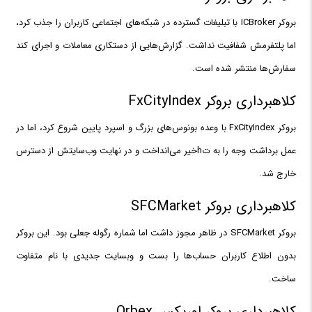
بروکر ICBroker با تبلیغات گسترده در شبکه‌های اجتماعی کاربران را جذب کرد،
اما پلتفرمش شفافیت نداشت. گزارش‌هایی از دستکاری معاملات و اجرای کند
سفارش‌ها منتشر شده است.
کلاهبرداری بروکر FxCityIndex
بروکر FxCityIndex با وعده بونوس‌های بزرگ و اسپرد پایین شروع کرد، اما در
عمل برداشت وجه را به تhخیر می‌انداخت و در نهایت وب‌سایتش از دسترس
خارج شد.
کلاهبرداری بروکر SFCMarket
بروکر SFCMarket در ظاهر مجوز داشت اما شماره رگوله جعلی بود. این بروکر
بدون اطلاع کاربران حساب‌ها را بست و وبسایت جدیدی با نام متفاوت
ساخت.
کلاهبرداری بروکر اوربکس Orbex