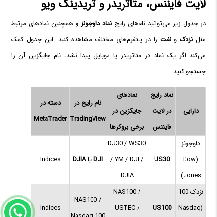
لایت فایننس، متاتریدر و تریدینگ ویو
در جدول زیر می‌توانید نام‌های رایج
نماد داوجونز
و همچنین نمادهای مرتبط
مثل
نزدک
و
نفت
را در پلتفرم‌های مختلف مشاهده کنید. این جدول کمک
می‌کند اگر یک نماد در متاتریدر یا موبایل پیدا نشد، نام جایگزین آن را
جستجو کنید.
نماد رایج
نمادهای
نام رایج در
دسته در
دارایی
در لایت
جایگزین در
MetaTrader
TradingView
فایننس
برخی بروکرها
داوجونز
DJ30 / WS30
(Dow
US30
/ YM / DJI /
DJI
یا
DJIA
Indices
DJIA
Jones)
نزدک 100
NAS100 /
NAS100 /
Indices
USTEC /
US100
(Nasdaq
Nasdaq 100