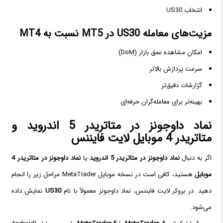
انتخاب US30
مزیت‌های معامله US30 در MT5 نسبت به MT4
امکان مشاهده عمق بازار (DoM)
سرعت پردازش بالاتر
گزارشات دقیق‌تر
بهینه‌تر برای معامله‌گران حرفه‌ای
نماد داوجونز در متاتریدر 5 اندروید و
متاتریدر 4 موبایل لایت فایننس
اگر به دنبال
نماد داوجونز در متاتریدر 5 اندروید
یا
نماد داوجونز در متاتریدر 4
موبایل
هستید، کافی است در نسخه موبایل MetaTrader مراحل زیر را انجام
دهید. در بروکر لایت فایننس، نماد داوجونز معمولاً با نام
US30
نمایش داده
می‌شود.