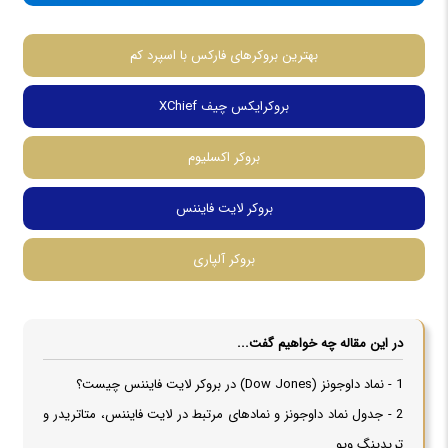
بهترین بروکرهای فارکس با اسپرد کم
بروکرایکس چیف XChief
بروکر اکسلیوم
بروکر لایت فایننس
بروکر آلپاری
در این مقاله چه خواهیم گفت...
1 - نماد داوجونز (Dow Jones) در بروکر لایت فایننس چیست؟
2 - جدول نماد داوجونز و نمادهای مرتبط در لایت فایننس، متاتریدر و
تریدینگ ویو