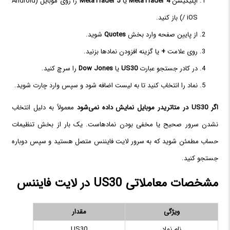
اپلیکیشن
MetaTrader 4
یا
MetaTrader 5
را روی موبایل (Android
/ iOS) باز کنید.
از پایین صفحه وارد بخش
Quotes
شوید.
روی علامت
+
یا گزینه افزودن نمادها بزنید.
در کادر جستجو عبارت
US30
یا
Dow Jones
را سرچ کنید.
نماد را انتخاب کنید تا به لیست اضافه شود و سپس وارد چارت شوید.
اگر US30 در متاتریدر موبایل نمایش داده نمی‌شود
معمولاً به دلیل انتخاب
نشدن سرور صحیح یا مخفی بودن نمادهاست. یک بار از بخش تنظیمات
حساب مطمئن شوید که به سرور لایت فایننس متصل هستید و سپس دوباره
جستجو کنید.
مشخصات معاملاتی US30 در لایت فایننس
ویژگی
مقدار
نام نماد
US30