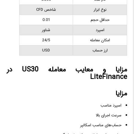
نوع ابزار
شاخص CFD
حداقل حجم
0.01
اسپرد
شناور
امکان معامله
24/5
ارز حساب
USD
مزایا و معایب معامله US30 در
LiteFinance
مزایا
اسپرد مناسب
سرعت اجرای بالا
حساب‌های مناسب اسکالپر