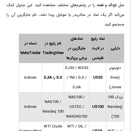
مثل
نزدک
و
نفت
را در پلتفرم‌های مختلف مشاهده کنید. این جدول کمک
می‌کند اگر یک نماد در متاتریدر یا موبایل پیدا نشد، نام جایگزین آن را
جستجو کنید.
نماد رایج
نمادهای
نام رایج در
دسته در
دارایی
در لایت
جایگزین در
MetaTrader
TradingView
فایننس
برخی بروکرها
داوجونز
DJ30 / WS30
(Dow
US30
/ YM / DJI /
DJI
یا
DJIA
Indices
DJIA
Jones)
نزدک 100
NAS100 /
NAS100 /
Indices
USTEC /
US100
(Nasdaq
Nasdaq 100
NASDAQ100
100)
WTI Crude
WTI / OIL /