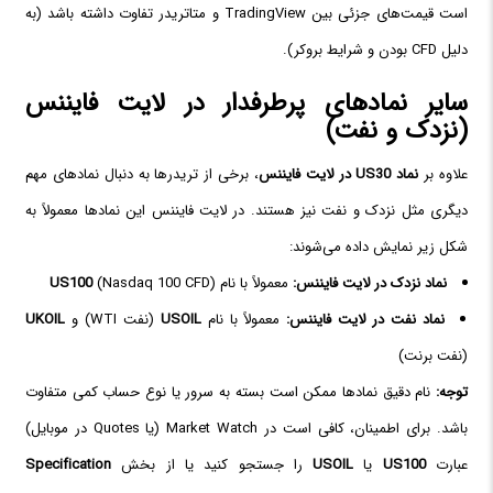
است قیمت‌های جزئی بین TradingView و متاتریدر تفاوت داشته باشد (به
دلیل CFD بودن و شرایط بروکر).
سایر نمادهای پرطرفدار در لایت فایننس
(نزدک و نفت)
علاوه بر
نماد US30 در لایت فایننس
، برخی از تریدرها به دنبال نمادهای مهم
دیگری مثل نزدک و نفت نیز هستند. در لایت فایننس این نمادها معمولاً به
شکل زیر نمایش داده می‌شوند:
نماد نزدک در لایت فایننس:
معمولاً با نام
(Nasdaq 100 CFD)
US100
نماد نفت در لایت فایننس:
معمولاً با نام
USOIL
(نفت WTI) و
UKOIL
(نفت برنت)
توجه:
نام دقیق نمادها ممکن است بسته به سرور یا نوع حساب کمی متفاوت
باشد. برای اطمینان، کافی است در Market Watch (یا Quotes در موبایل)
عبارت
US100
یا
USOIL
را جستجو کنید یا از بخش
Specification