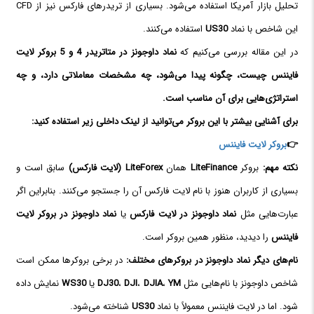
تحلیل بازار آمریکا استفاده می‌شود. بسیاری از تریدرهای فارکس نیز از CFD
این شاخص با نماد
US30
استفاده می‌کنند.
در این مقاله بررسی می‌کنیم که
نماد داوجونز در متاتریدر 4 و 5 بروکر لایت
فایننس چیست، چگونه پیدا می‌شود، چه مشخصات معاملاتی دارد، و چه
استراتژی‌هایی برای آن مناسب است.
برای آشنایی بیشتر با این بروکر می‌توانید از لینک داخلی زیر استفاده کنید:
👉
بروکر لایت فایننس
نکته مهم:
بروکر
LiteFinance
همان
LiteForex (لایت فارکس)
سابق است و
بسیاری از کاربران هنوز با نام لایت فارکس آن را جستجو می‌کنند. بنابراین اگر
عبارت‌هایی مثل
نماد داوجونز در لایت فارکس
یا
نماد داوجونز در بروکر لایت
فایننس
را دیدید، منظور همین بروکر است.
نام‌های دیگر نماد داوجونز در بروکرهای مختلف:
در برخی بروکرها ممکن است
شاخص داوجونز با نام‌هایی مثل
YM
،
DJIA
،
DJI
،
DJ30
یا
WS30
نمایش داده
شود. اما در لایت فایننس معمولاً با نماد
US30
شناخته می‌شود.