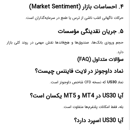
۴. احساسات بازار (Market Sentiment)
حرکات ناگهانی اغلب ناشی از ترس یا طمع در سرمایه‌گذاران است.
۵. جریان نقدینگی مؤسسات
حجم ورودی بانک‌ها، صندوق‌ها و هِج‌فاندها نقش مهمی در روند کلی بازار
دارد.
سؤالات متداول (FAQ)
نماد داوجونز در لایت فایننس چیست؟
نماد
US30
که نسخه CFD شاخص داوجونز است.
آیا US30 در MT4 و MT5 یکسان است؟
بله، فقط امکانات پلتفرم‌ها متفاوت است.
آیا US30 اسپرد دارد؟