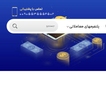
تماس با پشتیبانی
00905535554502
پلتفرمهای معاملاتی