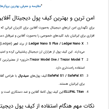
"
مقایسه و معرفی بهترین بروکرهای 
امن ترین و بهترین کیف پول دیجیتال آفلاین 
برای نگهداری امن ارزهای دیجیتال به‌صورت آفلاین برای کاربران ایرانی ک
افزاری برای ایرانیان باید کلیدهای خصوصی را به‌صورت آفلاین و غیرقابل دست
Ledger Nano S Plus / Ledger Nano X:
از برند
لجر
(
می‌دارند. این کیف پول از هزاران ارز دیجیتال پشتیبانی کرده و ام
Trezor Model One / Trezor Model T:
استفاده‌ راحت‌تری دارد.
SafePal S1 / SafePal X1:
کیف پول‌های
سیف‌پال
برای ایرانیان هستند.
ELLIPAL Titan:
این کیف پول کاملا آفلاین و ضد دستکاری است و از بیش از ۱۰ هزار دارایی دیجیتال پ
نکات مهم هنگام استفاده از کیف پول دیجیتا