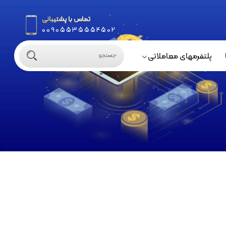
تماس با پشتیبانی
00905535554502
پلتفرمهای معاملاتی