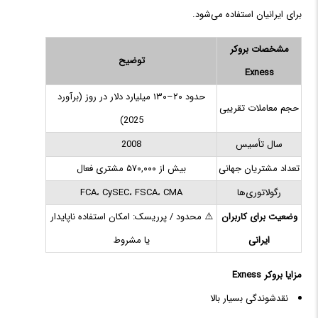
برای ایرانیان استفاده می‌شود.
مشخصات بروکر
توضیح
Exness
حدود ۲۰–۱۳۰ میلیارد دلار در روز (برآورد
حجم معاملات تقریبی
2025)
سال تأسیس
2008
تعداد مشتریان جهانی
بیش از ۵۷۰,۰۰۰ مشتری فعال
رگولاتوری‌ها
FCA، CySEC، FSCA، CMA
وضعیت برای کاربران
⚠️ محدود / پرریسک: امکان استفاده ناپایدار
ایرانی
یا مشروط
مزایا بروکر Exness
نقدشوندگی بسیار بالا