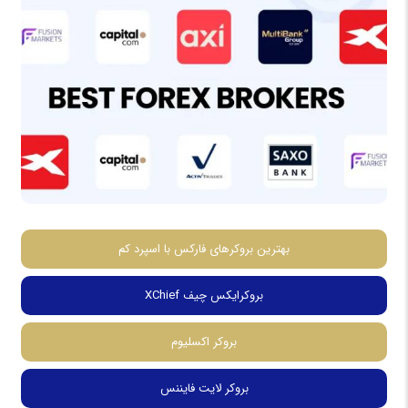
بهترین بروکرهای فارکس با اسپرد کم
بروکرایکس چیف XChief
بروکر اکسلیوم
بروکر لایت فایننس