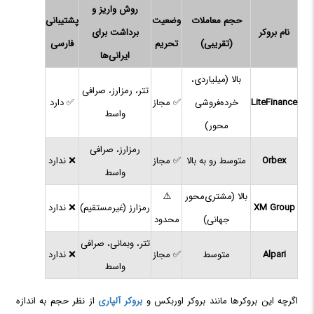
روش واریز و
حجم معاملات
وضعیت
پشتیبانی
نام بروکر
برداشت برای
(تقریبی)
تحریم
فارسی
ایرانی‌ها
بالا (میلیاردی،
تتر، رمزارز، صرافی
LiteFinance
خرده‌فروشی
✅ مجاز
✅ دارد
واسط
محور)
رمزارز، صرافی
Orbex
متوسط رو به بالا
✅ مجاز
❌ ندارد
واسط
بالا (مشتری‌محور
⚠️
XM Group
رمزارز (غیرمستقیم)
❌ ندارد
جهانی)
محدود
تتر، وبمانی، صرافی
Alpari
متوسط
✅ مجاز
❌ ندارد
واسط
اگرچه این بروکرها مانند بروکر اوربکس و
بروکر آلپاری
از نظر حجم به اندازه