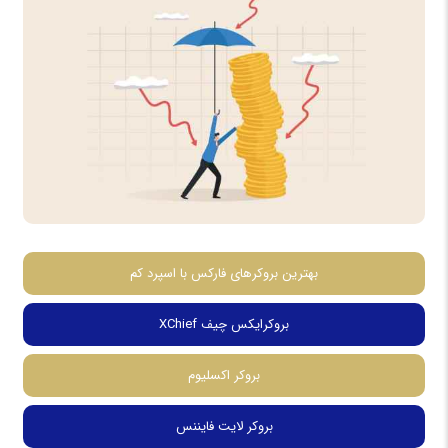
بهترین بروکرهای فارکس با اسپرد کم
بروکرایکس چیف XChief
بروکر اکسلیوم
بروکر لایت فایننس