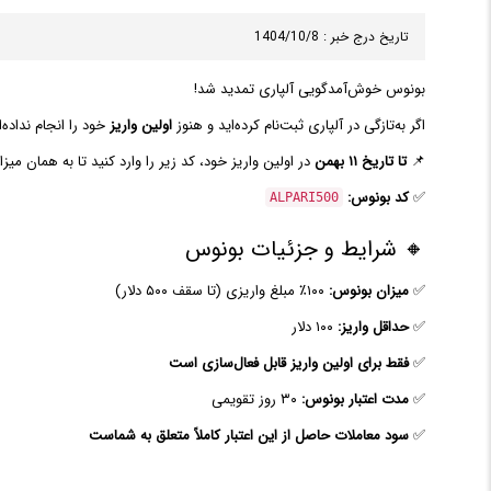
تاریخ درج خبر : 1404/10/8
بونوس خوش‌آمدگویی آلپاری تمدید شد!
اگر به‌تازگی در آلپاری ثبت‌نام کرده‌اید و هنوز
اولین واریز
خود را انجام ندا
📌
تا تاریخ ۱۱ بهمن
در اولین واریز خود، کد زیر را وارد کنید تا به همان میزان (تا سقف ۵۰۰ دلار) اعتبار معا
✅
کد بونوس:
ALPARI500
🔸 شرایط و جزئیات بونوس
✅
میزان بونوس:
۱۰۰٪ مبلغ واریزی (تا سقف ۵۰۰ دلار)
✅
حداقل واریز:
۱۰۰ دلار
✅
فقط برای اولین واریز قابل فعال‌سازی است
✅
مدت اعتبار بونوس:
۳۰ روز تقویمی
✅
سود معاملات حاصل از این اعتبار کاملاً متعلق به شماست