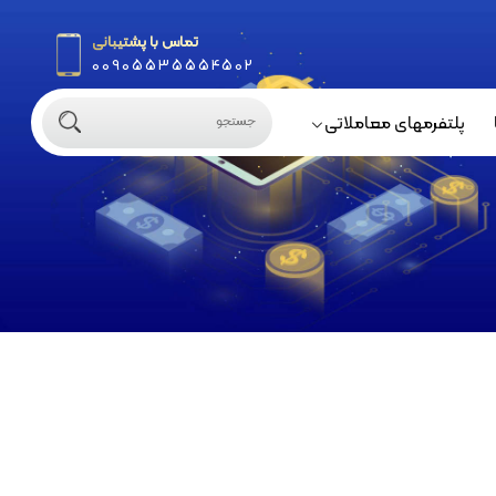
تماس با پشتیبانی
00905535554502
پلتفرمهای معاملاتی