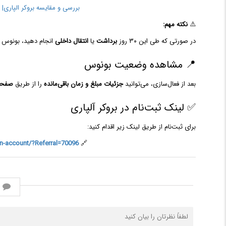
بررسی و مقایسه بروکر الپاری| ل
⚠️
نکته مهم:
در صورتی که طی این ۳۰ روز
برداشت
یا
انتقال داخلی
انجام دهید، بونوس 
📍 مشاهده وضعیت بونوس
بعد از فعال‌سازی، می‌توانید
جزئیات مبلغ و زمان باقی‌مانده
را از طریق
صفحه Hub → بخش s
✅ لینک ثبت‌نام در بروکر آلپاری
برای ثبت‌نام از طریق لینک زیر اقدام کنید:
en-account/?Referral=70096
🔗
ن