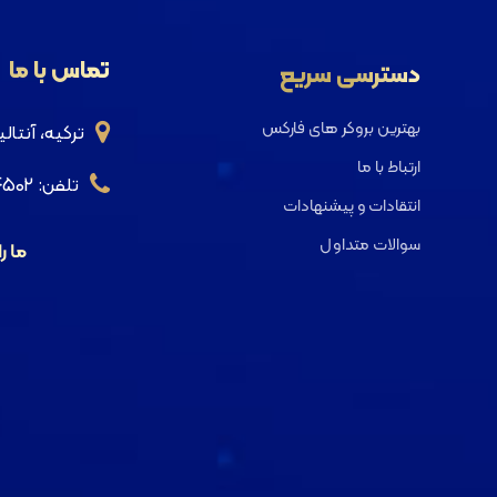
تماس با ما
دسترسی سریع
بهترین بروکر های فارکس
ترکیه، آنتا
ارتباط با ما
تلفن: 00905535554502
انتقادات و پیشنهادات
سوالات متداول
ما ر